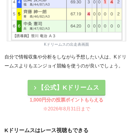
Kドリームスの出走表画面
自分で情報収集や分析をしながら予想したい人は、Kドリ
ームスよりもエンジョイ競輪を使うのが良いでしょう。
【公式】Kドリームス
1,000円分の投票ポイントもらえる
※2026年8月31日まで
Kドリームスはレース視聴もできる