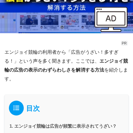
PR
エンジョイ競輪の利用者から「広告がうざい！多すぎ
る！」という声を多く聞きます。ここでは、
エンジョイ競
輪の広告の表示のわずらわしさを解消する方法
を紹介しま
す。
目次
エンジョイ競輪は広告が頻繁に表示されてうざい？