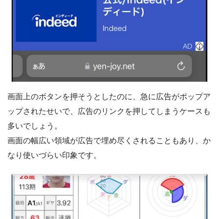
画面上のボタンを押そうとしたのに、急に広告がポップア
ップされたせいで、広告のリンクを押してしまうケースも
多いでしょう。
画面の幅広い領域が広告で埋め尽くされることもあり、か
なり使いづらい印象です。