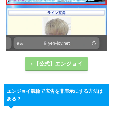
【公式】エンジョイ
エンジョイ競輪で広告を非表示にする方法は
ある？