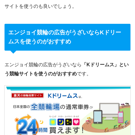
サイトを使うのも良いでしょう。
エンジョイ競輪の広告がうざいならKドリー
ムスを使うのがおすすめ
エンジョイ競輪の広告がうざいなら
「Kドリームス」とい
う競輪サイトを使うのがおすすめ
です。