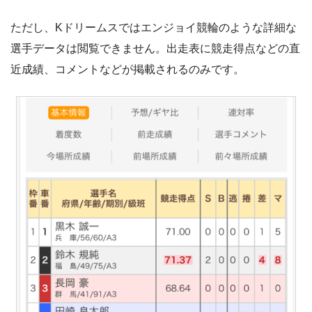
ただし、Kドリームスではエンジョイ競輪のような詳細な
選手データは閲覧できません。出走表に競走得点などの直
近成績、コメントなどが掲載されるのみです。