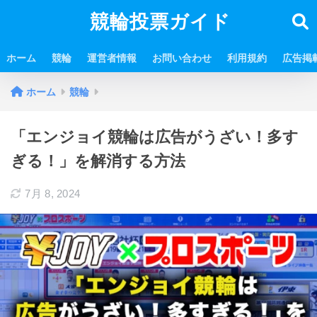
競輪投票ガイド
ホーム
競輪
運営者情報
お問い合わせ
利用規約
広告掲
ホーム
競輪
「エンジョイ競輪は広告がうざい！多す
ぎる！」を解消する方法
7月 8, 2024