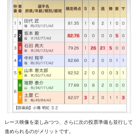
レース映像を楽しみつつ、さらに次の投票準備も並行して
進められるのがメリットです。