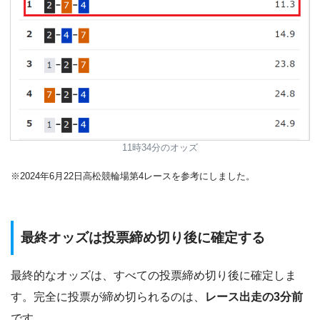
11時34分のオッズ
※2024年6月22日高松競輪場第4レースを参考にしました。
最終オッズは投票締め切り後に確定する
最終的なオッズは、すべての投票締め切り後に確定しま
す。完全に投票が締め切られるのは、
レース出走の3分前
です。