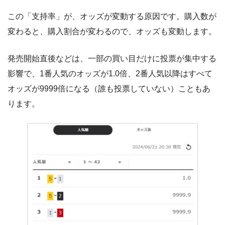
この「支持率」が、オッズが変動する原因です。購入数が
変わると、購入割合が変わるので、オッズも変動します。
発売開始直後などは、一部の買い目だけに投票が集中する
影響で、1番人気のオッズが1.0倍、2番人気以降はすべて
オッズが9999倍になる（誰も投票していない）こともあ
ります。