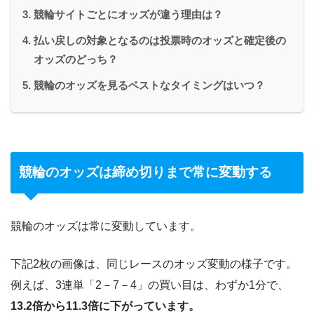
競輪サイトごとにオッズが違う理由は？
払い戻しの対象となるのは投票時のオッズと確定後の
オッズのどっち？
競輪のオッズを見るベストなタイミングはいつ？
競輪のオッズは締め切りまで常に変動する
競輪のオッズは常に変動しています。
下記2枚の画像は、同じレースのオッズ変動の様子です。
例えば、3連単「2－7－4」の買い目は、わずか1分で、
13.2倍から11.3倍に下がっています。