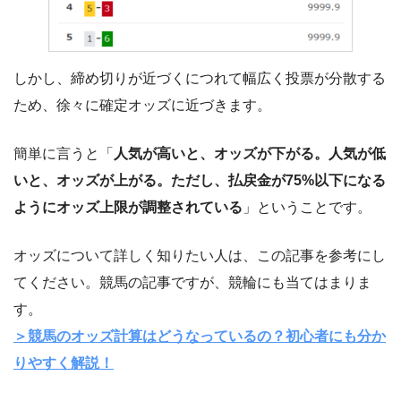
しかし、締め切りが近づくにつれて幅広く投票が分散する
ため、徐々に確定オッズに近づきます。
簡単に言うと「
人気が高いと、オッズが下がる。人気が低
いと、オッズが上がる。ただし、払戻金が75%以下になる
ようにオッズ上限が調整されている
」ということです。
オッズについて詳しく知りたい人は、この記事を参考にし
てください。競馬の記事ですが、競輪にも当てはまりま
す。
＞競馬のオッズ計算はどうなっているの？初心者にも分か
りやすく解説！