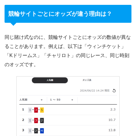
競輪サイトごとにオッズが違う理由は？
同じ賭け式なのに、競輪サイトごとにオッズの数値が異な
ることがあります。例えば、以下は「ウィンチケット」
「Kドリームス」「チャリロト」の同じレース、同じ時刻
のオッズです。