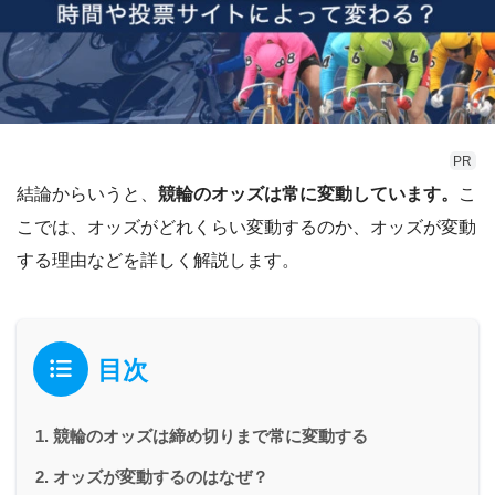
PR
結論からいうと、
競輪のオッズは常に変動しています。
こ
こでは、オッズがどれくらい変動するのか、オッズが変動
する理由などを詳しく解説します。
目次
競輪のオッズは締め切りまで常に変動する
オッズが変動するのはなぜ？