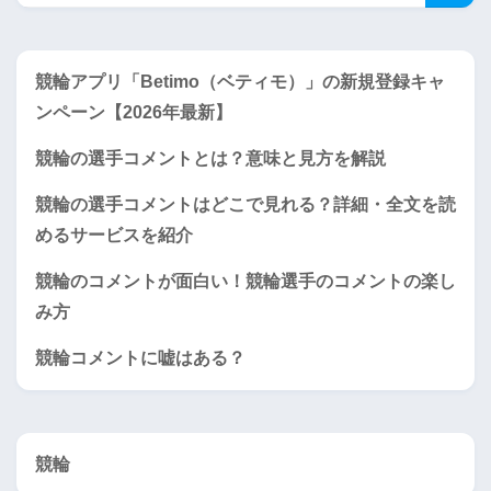
競輪アプリ「Betimo（ベティモ）」の新規登録キャ
ンペーン【2026年最新】
競輪の選手コメントとは？意味と見方を解説
競輪の選手コメントはどこで見れる？詳細・全文を読
めるサービスを紹介
競輪のコメントが面白い！競輪選手のコメントの楽し
み方
競輪コメントに嘘はある？
競輪