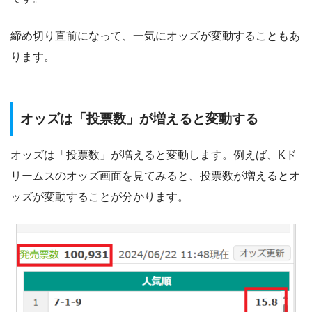
締め切り直前になって、一気にオッズが変動することもあ
ります。
オッズは「投票数」が増えると変動する
オッズは「投票数」が増えると変動します。例えば、Kド
リームスのオッズ画面を見てみると、投票数が増えるとオ
ッズが変動することが分かります。