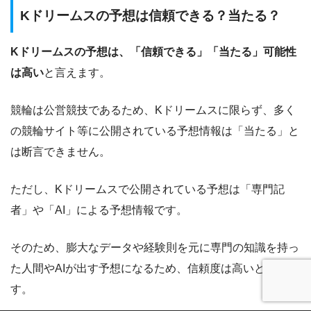
Kドリームスの予想は信頼できる？当たる？
Kドリームスの予想は、「信頼できる」「当たる」可能性
は高い
と言えます。
競輪は公営競技であるため、Kドリームスに限らず、多く
の競輪サイト等に公開されている予想情報は「当たる」と
は断言できません。
ただし、Kドリームスで公開されている予想は「専門記
者」や「AI」による予想情報です。
そのため、膨大なデータや経験則を元に専門の知識を持っ
た人間やAIが出す予想になるため、信頼度は高いと言えま
す。