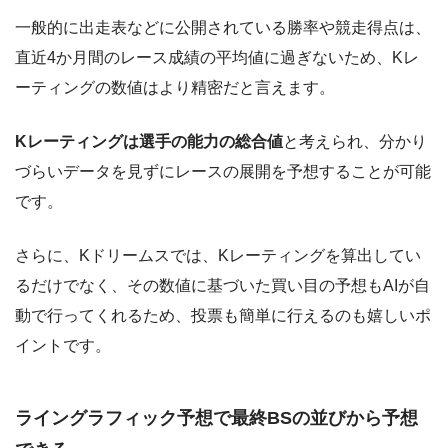
一般的に出走表などに公開されている勝率や競走得点は、
直近4か月間のレース成績の平均値に過ぎないため、Kレ
ーティングの数値はより精密だと言えます。
Kレーティングは選手の能力の総合値
と考えられ、分かり
づらいデータを見ずにレースの展開を予想することが可能
です。
さらに、Kドリームスでは、Kレーティングを算出してい
るだけでなく、その数値に基づいた買い目の予想もAIが自
動で行ってくれるため、投票も簡単に行えるのも嬉しいポ
イントです。
ライングラフィック予想で最終BSの並びから予想