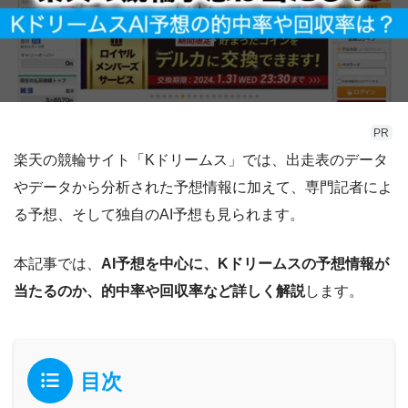
PR
楽天の競輪サイト「Kドリームス」では、出走表のデータ
やデータから分析された予想情報に加えて、専門記者によ
る予想、そして独自のAI予想も見られます。
本記事では、
AI予想を中心に、Kドリームスの予想情報が
当たるのか、的中率や回収率など詳しく解説
します。
目次