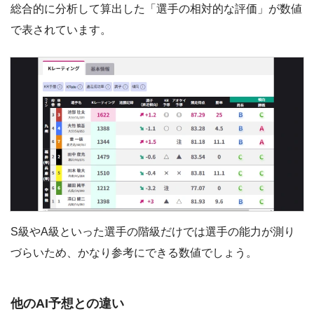
総合的に分析して算出した「選手の相対的な評価」が数値
で表されています。
S級やA級といった選手の階級だけでは選手の能力が測り
づらいため、かなり参考にできる数値でしょう。
他のAI予想との違い