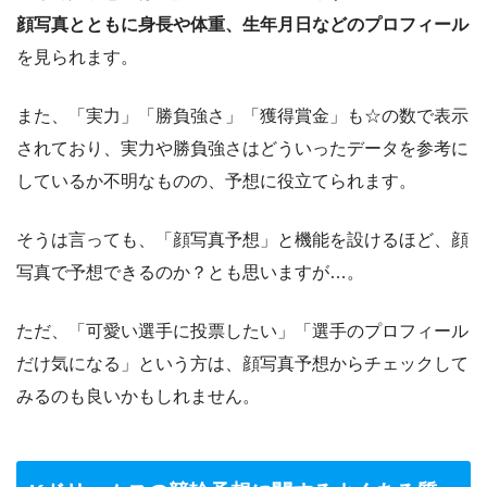
顔写真とともに身長や体重、生年月日などのプロフィール
を見られます。
また、「実力」「勝負強さ」「獲得賞金」も☆の数で表示
されており、実力や勝負強さはどういったデータを参考に
しているか不明なものの、予想に役立てられます。
そうは言っても、「顔写真予想」と機能を設けるほど、顔
写真で予想できるのか？とも思いますが…。
ただ、「可愛い選手に投票したい」「選手のプロフィール
だけ気になる」という方は、顔写真予想からチェックして
みるのも良いかもしれません。