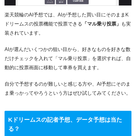
楽天競輪のAI予想では、AIが予想した買い目にそのままK
ドリームスの投票機能で投票できる
「マル乗り投票」
も実
装されています。
AIが選んだいくつかの狙い目から、好きなものを好きな数
だけチェックを入れて「マル乗り投票」を選択すれば、自
動的に投票画面に移動して車券を買えます。
自分で予想するのが難しいと感じる方や、AI予想にそのま
ま乗っかってやろうという方はぜひ試してみてください。
Kドリームスの記者予想、データ予想は当た
る？