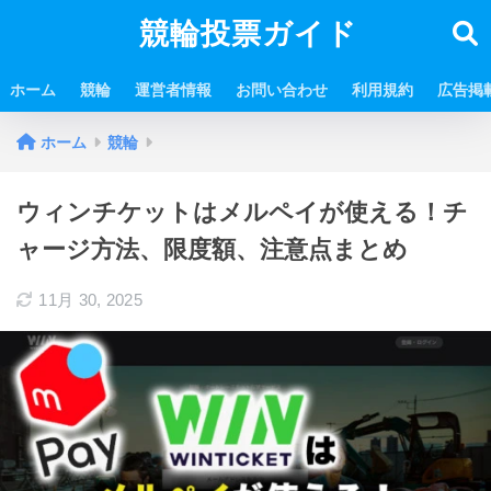
競輪投票ガイド
ホーム
競輪
運営者情報
お問い合わせ
利用規約
広告掲
ホーム
競輪
ウィンチケットはメルペイが使える！チ
ャージ方法、限度額、注意点まとめ
11月 30, 2025