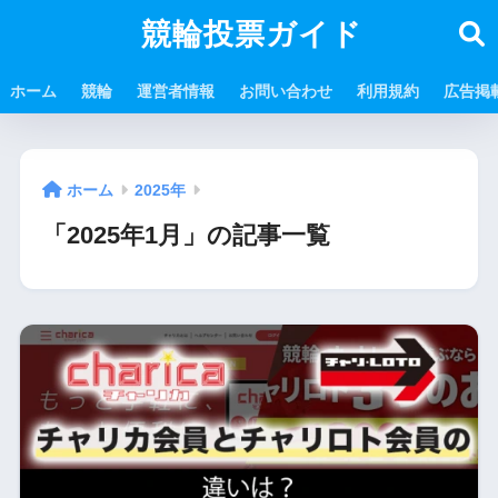
競輪投票ガイド
ホーム
競輪
運営者情報
お問い合わせ
利用規約
広告掲
ホーム
2025年
「2025年1月」の記事一覧