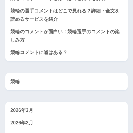
競輪の選手コメントはどこで見れる？詳細・全文を
読めるサービスを紹介
競輪のコメントが面白い！競輪選手のコメントの楽
しみ方
競輪コメントに嘘はある？
競輪
2026年3月
2026年2月