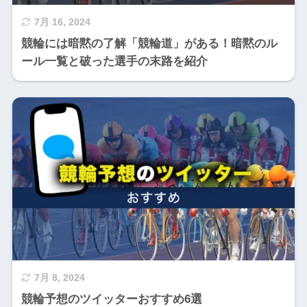
7月 16, 2024
競輪には暗黙の了解「競輪道」がある！暗黙のル
ール一覧と破った選手の末路を紹介
7月 8, 2024
競輪予想のツイッターおすすめ6選