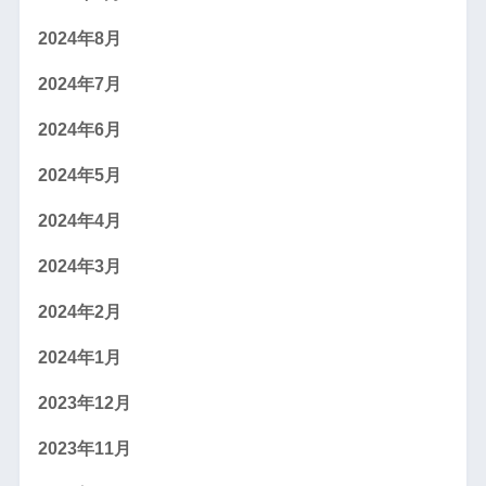
2024年8月
2024年7月
2024年6月
2024年5月
2024年4月
2024年3月
2024年2月
2024年1月
2023年12月
2023年11月