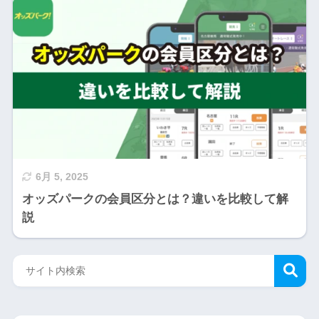
6月 5, 2025
オッズパークの会員区分とは？違いを比較して解
説