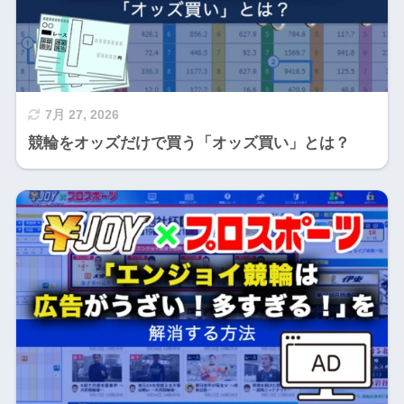
7月 27, 2026
競輪をオッズだけで買う「オッズ買い」とは？