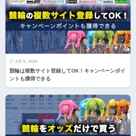
4月 5, 2026
競輪は複数サイト登録してOK！キャンペーンポイ
ントも獲得できる