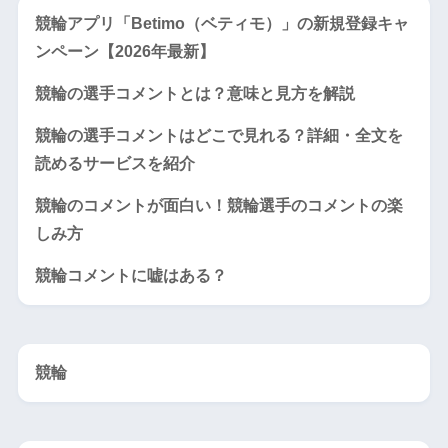
競輪アプリ「Betimo（ベティモ）」の新規登録キャ
ンペーン【2026年最新】
競輪の選手コメントとは？意味と見方を解説
競輪の選手コメントはどこで見れる？詳細・全文を
読めるサービスを紹介
競輪のコメントが面白い！競輪選手のコメントの楽
しみ方
競輪コメントに嘘はある？
競輪