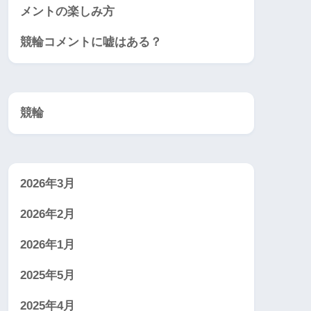
メントの楽しみ方
競輪コメントに嘘はある？
競輪
2026年3月
2026年2月
2026年1月
2025年5月
2025年4月