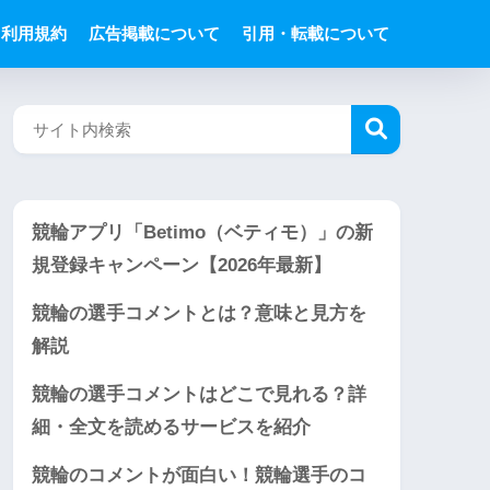
利用規約
広告掲載について
引用・転載について
競輪アプリ「Betimo（ベティモ）」の新
規登録キャンペーン【2026年最新】
競輪の選手コメントとは？意味と見方を
解説
競輪の選手コメントはどこで見れる？詳
細・全文を読めるサービスを紹介
競輪のコメントが面白い！競輪選手のコ