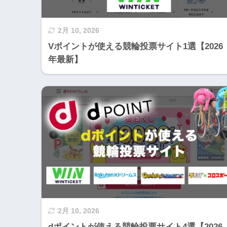
2月 10, 2026
Vポイントが使える競輪投票サイト1選【2026
年最新】
2月 10, 2026
dポイントが使える競輪投票サイト4選【2026