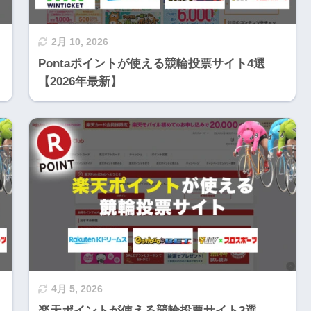
2月 10, 2026
Pontaポイントが使える競輪投票サイト4選
【2026年最新】
4月 5, 2026
楽天ポイントが使える競輪投票サイト3選