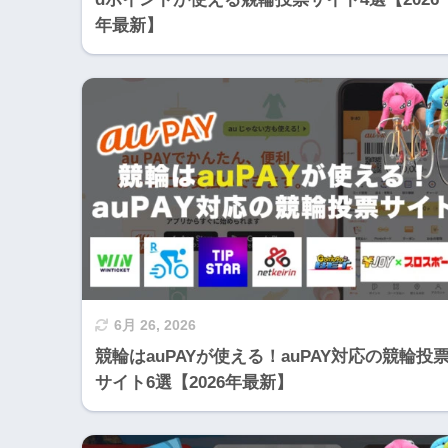
年最新】
6月 26, 2026
競輪はauPAYが使える！auPAY対応の競輪投
サイト6選【2026年最新】