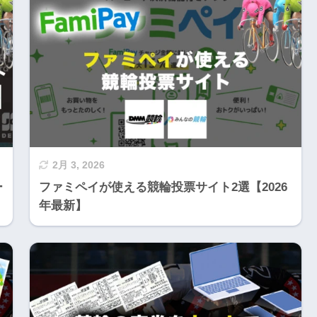
2月 3, 2026
ー
ファミペイが使える競輪投票サイト2選【2026
年最新】