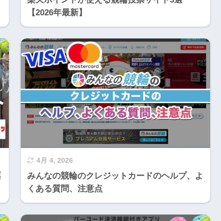
【2026年最新】
4月 4, 2026
票
みんなの競輪のクレジットカードのヘルプ、よ
くある質問、注意点