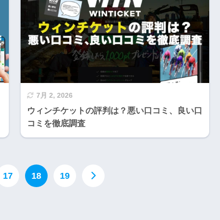
7月 2, 2026
ウィンチケットの評判は？悪い口コミ、良い口
コミを徹底調査
17
18
19