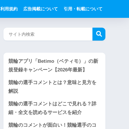
利用規約
広告掲載について
引用・転載について
競輪アプリ「Betimo（ベティモ）」の新
規登録キャンペーン【2026年最新】
競輪の選手コメントとは？意味と見方を
解説
競輪の選手コメントはどこで見れる？詳
細・全文を読めるサービスを紹介
競輪のコメントが面白い！競輪選手のコ