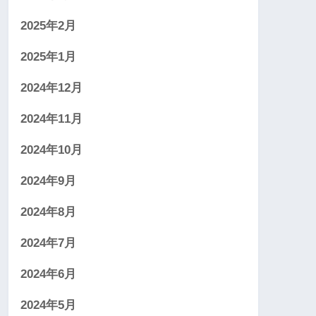
2025年2月
2025年1月
2024年12月
2024年11月
2024年10月
2024年9月
2024年8月
2024年7月
2024年6月
2024年5月