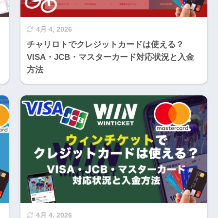
4月 4, 2026
チャリロトでクレジットカードは使える？
VISA・JCB・マスターカード対応状況と入金
方法
4月 4, 2026