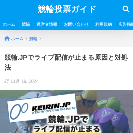
競輪投票ガイド
ホーム
競輪
運営者情報
お問い合わせ
利用規約
広告掲
ホーム
競輪
競輪.JPでライブ配信が止まる原因と対処
法
11月 18, 2024