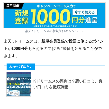
楽天Kドリームスの新規登録キャンペーン
楽天Kドリームスは、
新規会員登録で投票に使えるポイン
トが1000円分もらえる
のでお得に競輪を始めることがで
きます。
Kドリームスの評判は？悪い口コミ、良
い口コミを徹底調査