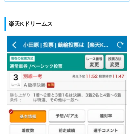
楽天Kドリームス