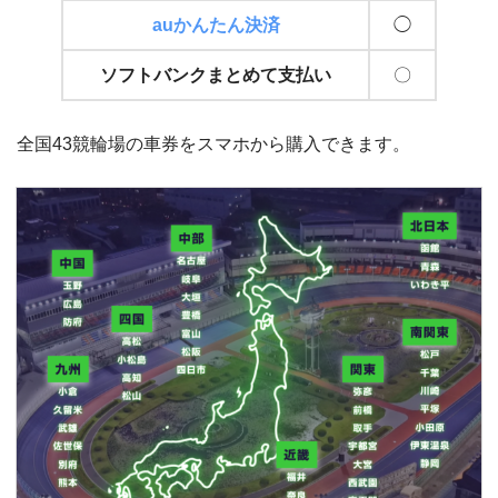
auかんたん決済
◯
ソフトバンクまとめて支払い
〇
全国43競輪場の車券をスマホから購入できます。