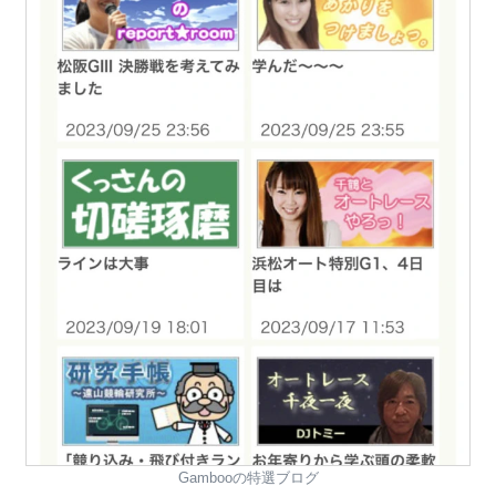
Gambooの特選ブログ