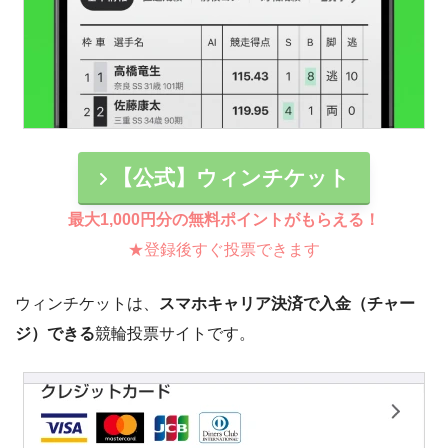
【公式】ウィンチケット
最大1,000円分の無料ポイントがもらえる！
★登録後すぐ投票できます
ウィンチケットは、
スマホキャリア決済で入金（チャー
ジ）できる
競輪投票サイトです。