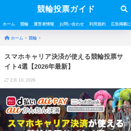
競輪投票ガイド
ホーム
競輪
運営者情報
お問い合わせ
利用規約
広告掲載
ホーム
競輪
スマホキャリア決済が使える競輪投票サ
イト4選【2026年最新】
2月 10, 2026