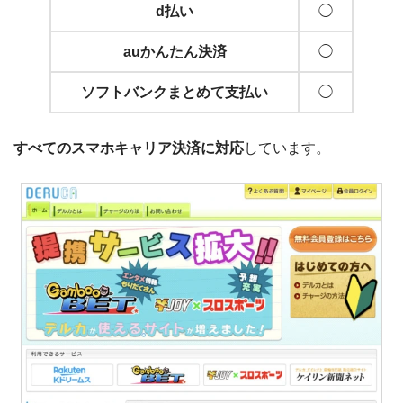
d払い
◯
auかんたん決済
◯
ソフトバンクまとめて支払い
◯
すべてのスマホキャリア決済に対応
しています。