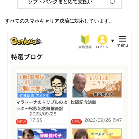
ソフトバンクまとめて支払い
◯
すべてのスマホキャリア決済に対応
しています。